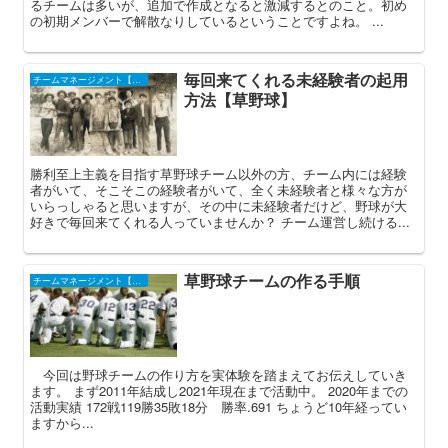
るチームは多いが、追加で作成となると激減するとのこと。初め
の初期メンバーで解散なりしているということですよね。 ...
毎回来てくれる未経験者の起用
チームマネージメント【草野球】
方法【草野球】
勝利至上主義を目指す草野球チーム以外の方、チーム内には経験
者がいて、そこそこの経験者がいて、全く未経験者と様々な方が
いらっしゃると思いますが、その中に未経験者だけど、野球が大
好きで毎回来てくれる人っていませんか？ チーム運営し続ける...
草野球チームの作る手順
チームマネージメント【草野球】
今回は野球チームの作り方を実体験を踏まえてお伝えしていき
ます。 まず2011年結成し2021年現在まで活動中。 2020年までの
活動実績 172戦119勝35敗18分 勝率.691 ちょうど10年経ってい
ますから...